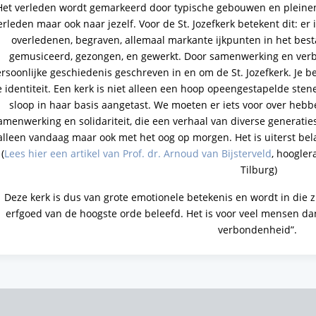
Het verleden wordt gemarkeerd door typische gebouwen en pleinen.
erleden maar ook naar jezelf. Voor de St. Jozefkerk betekent dit: e
overledenen, begraven, allemaal markante ijkpunten in het best
gemusiceerd, gezongen, en gewerkt. Door samenwerking en verb
rsoonlijke geschiedenis geschreven in en om de St. Jozefkerk. Je ben
e identiteit. Een kerk is niet alleen een hoop opeengestapelde sten
sloop in haar basis aangetast. We moeten er iets voor over heb
amenwerking en solidariteit, die een verhaal van diverse generaties
alleen vandaag maar ook met het oog op morgen. Het is uiterst bel
(
Lees hier een artikel van Prof. dr. Arnoud van Bijsterveld
, hoogler
Tilburg)
Deze kerk is dus van grote emotionele betekenis en wordt in die 
erfgoed van de hoogste orde beleefd. Het is voor veel mensen da
verbondenheid”.