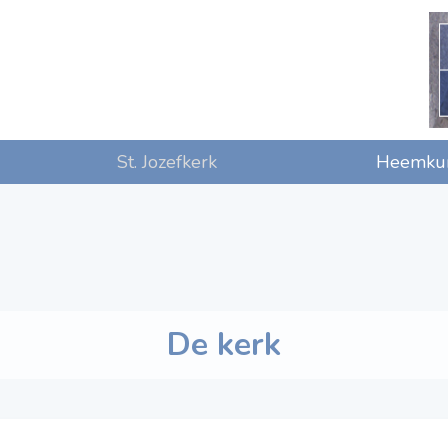
St. Jozefkerk
Heemkun
De kerk